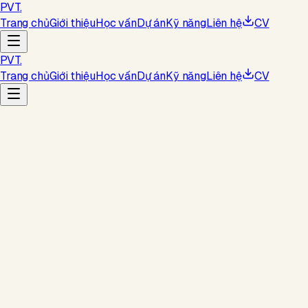
PVT
.
Trang chủ
Giới thiệu
Học vấn
Dự án
Kỹ năng
Liên hệ
CV
PVT
.
Trang chủ
Giới thiệu
Học vấn
Dự án
Kỹ năng
Liên hệ
CV