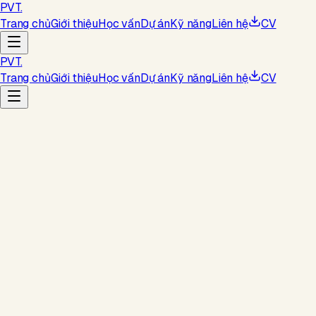
PVT
.
Trang chủ
Giới thiệu
Học vấn
Dự án
Kỹ năng
Liên hệ
CV
PVT
.
Trang chủ
Giới thiệu
Học vấn
Dự án
Kỹ năng
Liên hệ
CV